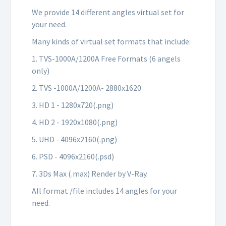
We provide 14 different angles virtual set for
your need.
Many kinds of virtual set formats that include:
1. TVS-1000A/1200A Free Formats (6 angels
only)
2. TVS -1000A/1200A- 2880x1620
3. HD 1 - 1280x720(.png)
4. HD 2 - 1920x1080(.png)
5. UHD - 4096x2160(.png)
6. PSD - 4096x2160(.psd)
7. 3Ds Max (.max) Render by V-Ray.
All format /file includes 14 angles for your
need.