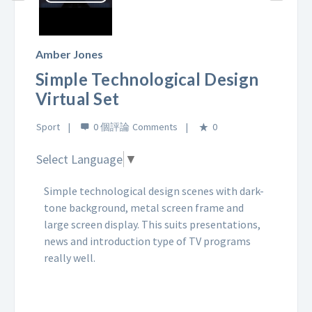
Play
Video
Amber Jones
Simple Technological Design
Virtual Set
Sport
0 個評論
0
Select Language
▼
Simple technological design scenes with dark-
tone background, metal screen frame and
large screen display. This suits presentations,
news and introduction type of TV programs
really well.