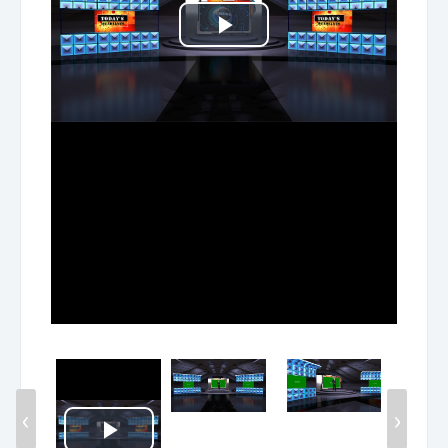
Play
Video
‹
›