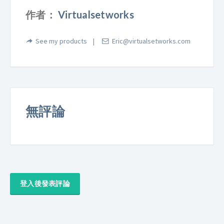
作者：
Virtualsetworks
See my products
Eric@virtualsetworks.com
無評論
登入後發表評論