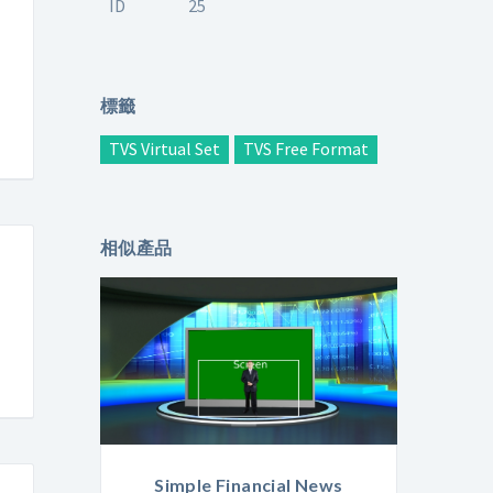
ID
25
標籤
TVS Virtual Set
TVS Free Format
相似產品
Simple Financial News