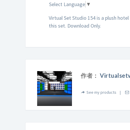
Select Language
▼
Virtual Set Studio 154 is a plush hote
this set. Download Only.
作者：
Virtualset
See my products