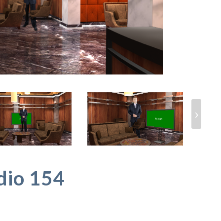
›
udio 154