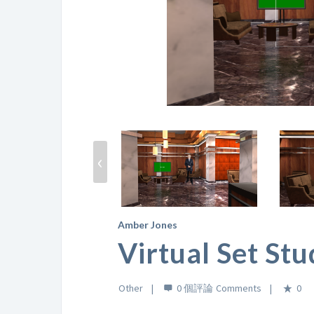
‹
Amber Jones
Virtual Set St
Other
0 個評論
0