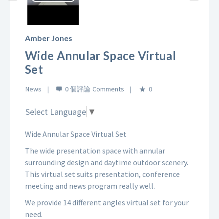
Play
Video
Amber Jones
Wide Annular Space Virtual
Set
News
0 個評論
0
Select Language
▼
Wide Annular Space Virtual Set
The wide presentation space with annular
surrounding design and daytime outdoor scenery.
This virtual set suits presentation, conference
meeting and news program really well.
We provide 14 different angles virtual set for your
need.