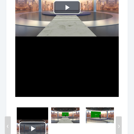
Play
Video
‹
›