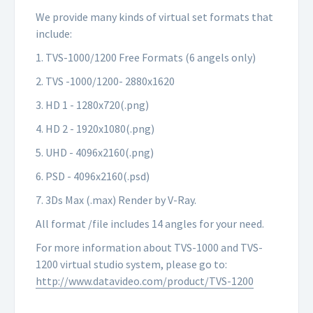
We provide many kinds of virtual set formats that
include:
1. TVS-1000/1200 Free Formats (6 angels only)
2. TVS -1000/1200- 2880x1620
3. HD 1 - 1280x720(.png)
4. HD 2 - 1920x1080(.png)
5. UHD - 4096x2160(.png)
6. PSD - 4096x2160(.psd)
7. 3Ds Max (.max) Render by V-Ray.
All format /file includes 14 angles for your need.
For more information about TVS-1000 and TVS-
1200 virtual studio system, please go to:
http://www.datavideo.com/product/TVS-1200