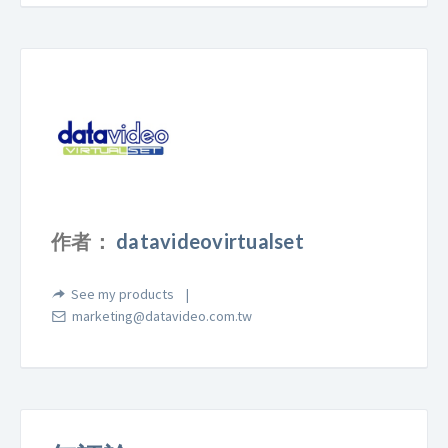
作者：
datavideovirtualset
See my products
marketing@datavideo.com.tw