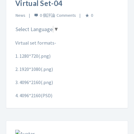
Virtual Set-04
News
0 個評論
0
Select Language
▼
Virtual set formats-
1. 1280*720(.png)
2. 1920*1080(.png)
3. 4096*2160(.png)
4. 4096*2160(PSD)