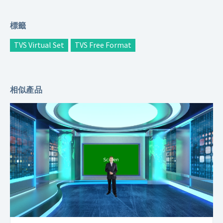
標籤
TVS Virtual Set
TVS Free Format
相似產品