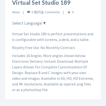
Virtual Set Studio 189
News
0 個評論
0
Select Language
▼
Virtual Set Studio 189 is perfect presentations and
is configurable with screens, a desk, and a table.
Royalty Free Use. No Monthly Contract .
Includes 16 Angles. More angles shown below.
Electronic Delivery. Instant Download. Multiple
Layers Allows For Complete Customization Of
Design. Replace B and C images with your own
video and images. Available in SD, HD, HD Extreme,
and 4K resolutions. Available as layered .png files
or as a photoshop file.