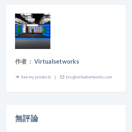
作者：
Virtualsetworks
See my products
Eric@virtualsetworks.com
無評論