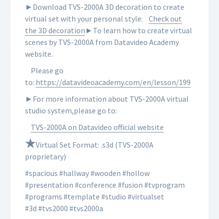
►Download TVS-2000A 3D decoration to create
virtual set with your personal style:
Check out
the 3D decoration
►To learn how to create virtual
scenes by TVS-2000A from Datavideo Academy
website.
Please go
to:
https://datavideoacademy.com/en/lesson/199
►For more information about TVS-2000A virtual
studio system,please go to:
TVS-2000A on Datavideo official website
★
Virtual Set Format: .s3d (TVS-2000A
proprietary)
#spacious #hallway #wooden #hollow
#presentation #conference #
fusion #tvprogram
#programs #template #studio #virtualset
#3d #tvs2000 #tvs2000a