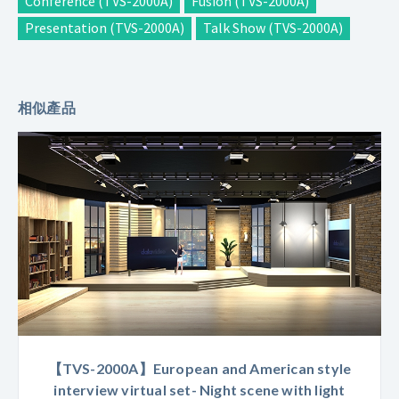
Conference (TVS-2000A)
Fusion (TVS-2000A)
Presentation (TVS-2000A)
Talk Show (TVS-2000A)
相似產品
【TVS-2000A】European and American style
interview virtual set- Night scene with light