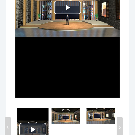
Play
Video
‹
›