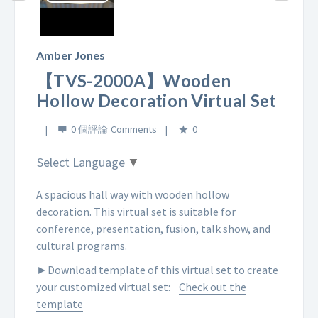
Play
Video
Amber Jones
【TVS-2000A】Wooden
Hollow Decoration Virtual Set
0 個評論
0
Select Language
▼
A spacious hall way with wooden hollow
decoration. This virtual set is suitable for
conference, presentation, fusion, talk show, and
cultural programs.
►Download template of this virtual set to create
your customized virtual set:
Check out the
template