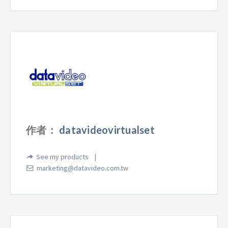
作者：
datavideovirtualset
See my products
marketing@datavideo.com.tw