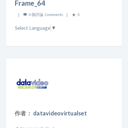
Frame_64
0 個評論
0
Select Language
▼
作者：
datavideovirtualset