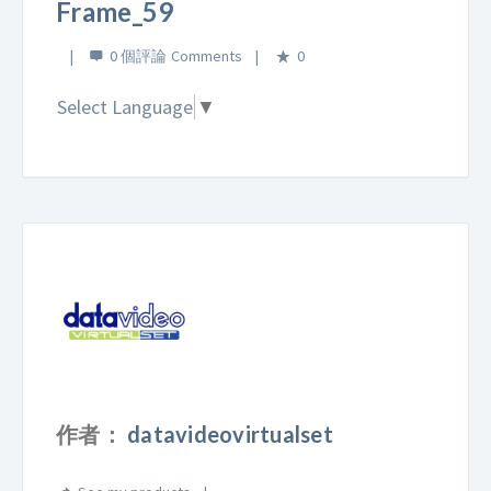
Frame_59
0 個評論
0
Select Language
▼
作者：
datavideovirtualset