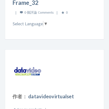
Frame_32
0 個評論
0
Select Language
▼
作者：
datavideovirtualset