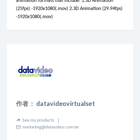
animation formats that include:
1.3D Animation
(25fps) -1920x1080(.mov)
2.3D Animation (29.94fps)
-1920x1080(.mov)
作者：
datavideovirtualset
See my products
marketing@datavideo.com.tw