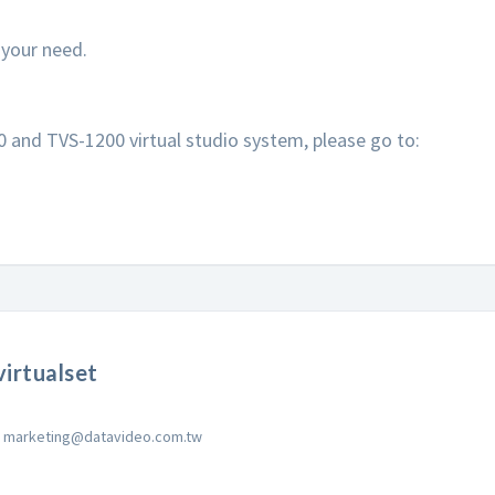
r your need.
and TVS-1200 virtual studio system, please go to:
irtualset
marketing@datavideo.com.tw