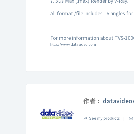
7. 3Ds Max (.max) Render by V-Ray.
All format /file includes 16 angles fo
For more information about TVS-1000 
http://www.datavideo.com
作者：
datavideov
See my products