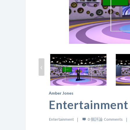
‹
Amber Jones
Entertainment
Entertainment
0 個評論