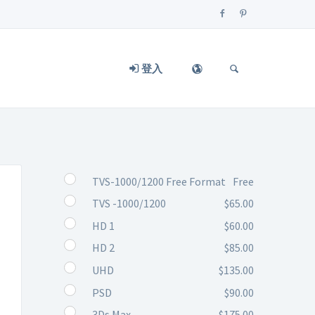
登入
TVS-1000/1200 Free Format
Free
TVS -1000/1200
$65.00
HD 1
$60.00
HD 2
$85.00
UHD
$135.00
PSD
$90.00
3Ds Max
$175.00