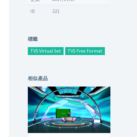
ID
221
標籤
TVS Virtual Set
TVS Free Format
相似產品